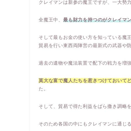
クレイマンは新参の魔王ですが、一大勢
全魔王中、
最も財力を持つのがクレイマ
そして最もお金の使い方を知っている魔
貿易を行い東西両陣営の最新式の武器や
過去の遺物や魔法装置で配下の戦力を増
莫大な富で魔人たちを惹きつけておいて
た。
そして、貿易で得た利益をばら撒き調略
そのため各国の中にもクレイマンに通じ