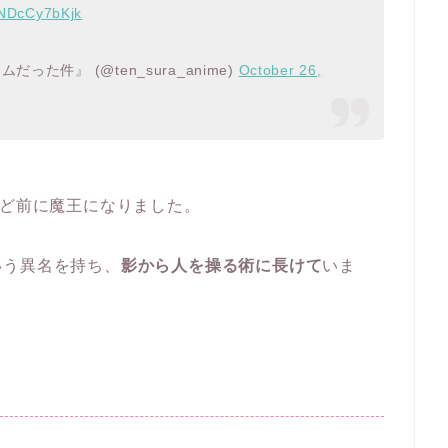
m/NDcCy7bKjk
た件』 (@ten_sura_anime)
October 26,
ほど前に魔王になりました。
いう異名を持ち、
影から人を操る術に長けて
いま