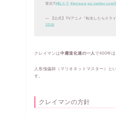
宣伝T
#転スラ
#tensura
pic.twitter.co
— 【公式】TVアニメ『転生したらスライムだっ
2018
クレイマンは
中庸道化連の一人
で400年
人形傀儡師（マリオネットマスター）と
す。
クレイマンの方針